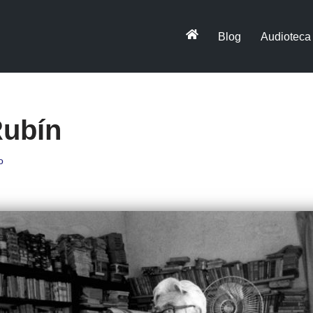
Blog
Audioteca
ubín
o