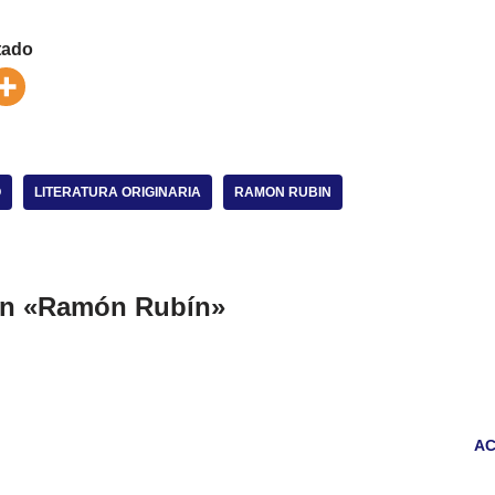
tado
O
LITERATURA ORIGINARIA
RAMON RUBIN
en «Ramón Rubín»
AC