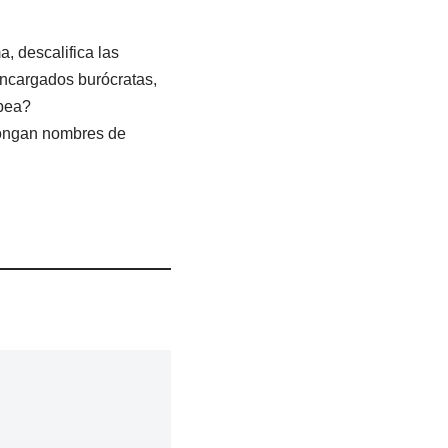
, descalifica las
 encargados burócratas,
opea?
 pongan nombres de