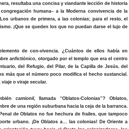
a, resultaba una concisa y viandante lección de historia
o congregación humana– a la Moderna convivencia de la
os urbanos de primera, a las colonias; para el resto, el
 mismo. ¡Que se queden los que no puedan darse el lujo de
elemento de con-vivencia. ¿Cuántos de ellos había en
re anfictiónico, otorgado por el templo que era el centro
uario, del Refugio, del Pilar, de la Capilla de Jesús, del
os más que el número poco modifica el hecho sustancial.
iaje o viraje secular.
ambién
camionil
, llamada “Oblatos-Colonias”? Oblatos,
re de una región suburbana hacia la ceja de la barranca.
 Penal de Oblatos no fue hechura de frailes, que tampoco
orte urbano. ¡De Oblatos a… las colonias! De Oriente a