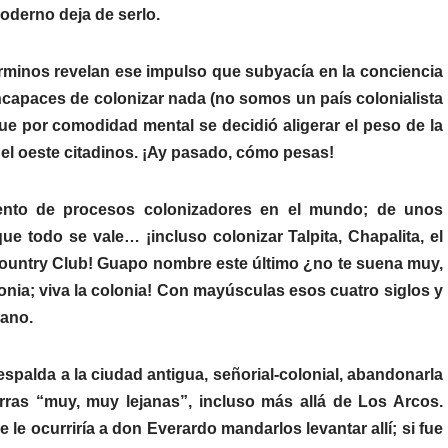
derno deja de serlo.
minos revelan ese impulso que subyacía en la conciencia
incapaces de colonizar nada (no somos un país colonialista
que por comodidad mental se decidió aligerar el peso de la
y el oeste citadinos. ¡Ay pasado, cómo pesas!
uento de procesos colonizadores en el mundo; de unos
ue todo se vale… ¡incluso colonizar Talpita, Chapalita, el
 Country Club! Guapo nombre este último ¿no te suena muy,
nia; viva la colonia! Con mayúsculas esos cuatro siglos y
bano.
a espalda a la ciudad antigua, señorial-colonial, abandonarla
ierras “muy, muy lejanas”, incluso más allá de Los Arcos.
le ocurriría a don Everardo mandarlos levantar allí; si fue