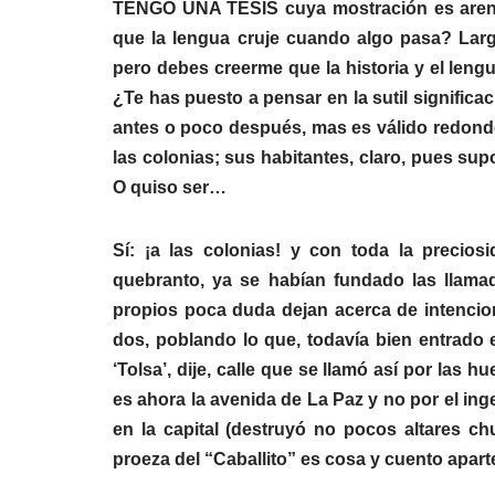
TENGO UNA TESIS cuya mostración es arena –
que la lengua cruje cuando algo pasa? Larg
pero debes creerme que la historia y el leng
¿Te has puesto a pensar en la sutil significa
antes o poco después, mas es válido redonde
las colonias; sus habitantes, claro, pues su
O quiso ser…
Sí: ¡a las colonias! y con toda la precios
quebranto, ya se habían fundado las llam
propios poca duda dejan acerca de intencione
dos, poblando lo que, todavía bien entrado e
‘Tolsa’, dije, calle que se llamó así por las
es ahora la avenida de La Paz y no por el ing
en la capital (destruyó no pocos altares ch
proeza del “Caballito” es cosa y cuento aparte