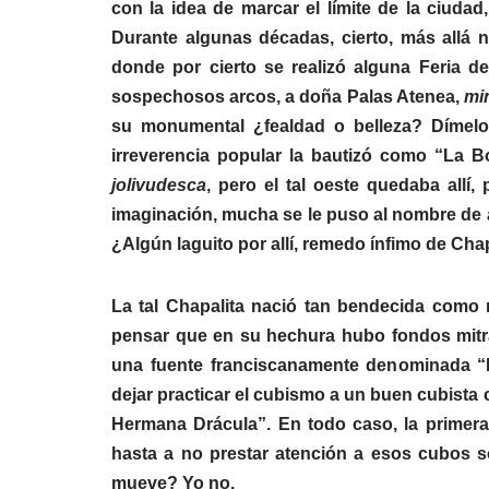
con la idea de marcar el límite de la ciuda
Durante algunas décadas, cierto, más allá n
donde por cierto se realizó alguna Feria de
sospechosos arcos, a doña Palas Atenea,
mi
su monumental ¿fealdad o belleza? Dímelo,
irreverencia popular la bautizó como “La B
jolivudesca
, pero el tal oeste quedaba allí
imaginación, mucha se le puso al nombre de
¿Algún laguito por allí, remedo ínfimo de Ch
La tal Chapalita nació tan bendecida como 
pensar que en su hechura hubo fondos mitral
una fuente franciscanamente denominada “
dejar practicar el cubismo a un buen cubista
Hermana Drácula”. En todo caso, la primer
hasta a no prestar atención a esos cubos s
mueve? Yo no.