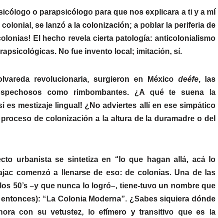
icólogo o parapsicólogo para que nos explicara a ti y a mí
onial, se lanzó a la colonización; a poblar la periferia de
lonias! El hecho revela cierta patología: anticolonialismo
apsicológicas. No fue invento local; imitación, sí.
olvareda revolucionaria, surgieron en México
deéfe
, las
sospechosos como rimbombantes. ¿A qué te suena la
es mestizaje lingual! ¿No adviertes allí en ese simpático
 proceso de colonización a la altura de la duramadre o del
o urbanista se sintetiza en “lo que hagan allá, acá lo
ac comenzó a llenarse de eso: de colonias. Una de las
 los 50’s –y que nunca lo logró–, tiene-tuvo un nombre que
de entonces): “La Colonia Moderna”. ¿Sabes siquiera dónde
ra con su vetustez, lo efímero y transitivo que es la