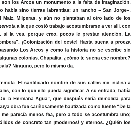
d, son los Arcos un monumento a la falta de imaginación.
o había sino tierras labrantías; un rancho – San Jorge–,
l Maíz. Milperas, y aún no plantaban al otro lado de los
nervota
a la que costó trabajo acostumbrarse a ver allí, con
 si la ves, porque creo, pocos le prestan atención. La
ombera”. ¡Colonización del oeste! Hasta suena a proeza
, pasando Los Arcos y como la historia no se escribe sin
 algunas colonias. Chapalita, ¿cómo te suena ese nombre?
apala? Ninguno, pero lo mismo da.
remota. El santificado nombre de sus calles me inclina a
es, con lo que ello pueda significar. A su entrada, había
De la Hermana Agua”, que después sería demolida para
 cuya obra fue cariñosamente bautizada como fuente “De la
a me parecía menos fea, pero a todo se acostumbra uno;
ólidos de concreto tan ¡modernos! y eternos. ¿Quién los