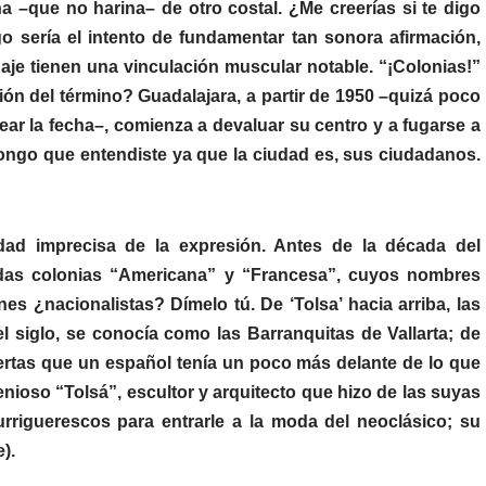
que no harina– de otro costal. ¿Me creerías si te digo
o sería el intento de fundamentar tan sonora afirmación,
uaje tienen una vinculación muscular notable. “¡Colonias!”
ción del término? Guadalajara, a partir de 1950 –quizá poco
ar la fecha–, comienza a devaluar su centro y a fugarse a
pongo que entendiste ya que la ciudad es, sus ciudadanos.
idad imprecisa de la expresión. Antes de la década del
adas colonias “Americana” y “Francesa”, cuyos nombres
s ¿nacionalistas? Dímelo tú. De ‘Tolsa’ hacia arriba, las
l siglo, se conocía como las Barranquitas de Vallarta; de
 huertas que un español tenía un poco más delante de lo que
enioso “Tolsá”, escultor y arquitecto que hizo de las suyas
urriguerescos para entrarle a la moda del neoclásico; su
).